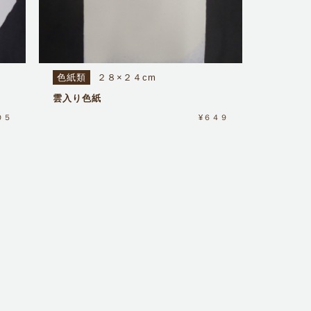
色紙類
２８×２４cm
雲入り色紙
０５
¥６４９