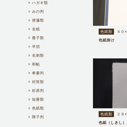
ハガキ類
みの判
便箋類
全紙
色紙類
４０
冊子類
色紙掛け
半切
名刺類
和帖
奉書判
封筒類
杉原判
短冊類
色紙類
色紙類
２８
障子判
色紙（しきし）