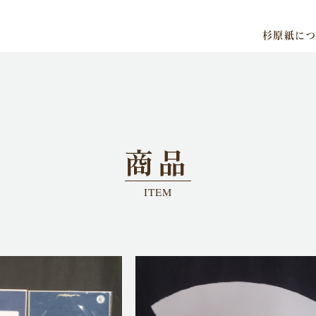
杉原紙に
商品
ITEM