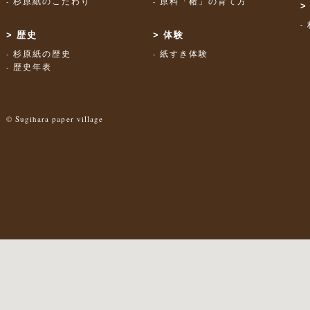
杉原紙のこだわり
原料「楮」の育て方
歴史
体験
杉原紙の歴史
紙すき体験
歴史年表
© Sugihara paper village